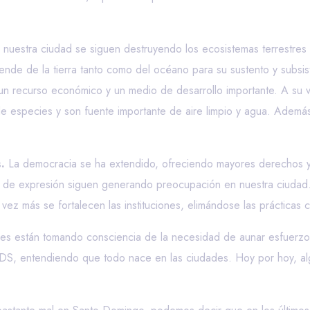
nuestra ciudad se siguen destruyendo los ecosistemas terrestres a
de de la tierra tanto como del océano para su sustento y subsist
a un recurso económico y un medio de desarrollo importante. A su 
s de especies y son fuente importante de aire limpio y agua. Adem
.
La democracia se ha extendido, ofreciendo mayores derechos y 
ad de expresión siguen generando preocupación en nuestra ciudad. 
ez más se fortalecen las instituciones, elimándose las prácticas c
es están tomando consciencia de la necesidad de aunar esfuerzo
ODS, entendiendo que todo nace en las ciudades. Hoy por hoy, a