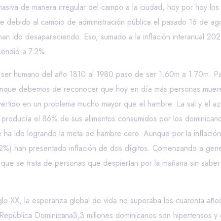
siva de manera irregular del campo a la ciudad, hoy por hoy los 
e debido al cambio de administración pública el pasado 16 de ago
n ido desapareciendo. Eso, sumado a la inflación interanual 202
cendió a 7.2%.
l ser humano del año 1810 al 1980 paso de ser 1.60m a 1.70m.
 Aunque debemos de reconocer que hoy en día más personas mue
rtido en un problema mucho mayor que el hambre. La sal y el azú
producía el 86% de sus alimentos consumidos por los dominicanos
ha ido logrando la meta de hambre cero. Aunque por la inflación
27.2%) han presentado inflación de dos dígitos. Comenzando a gene
 que se trata de personas que despiertan por la mañana sin saber
iglo XX, la esperanza global de vida no superaba los cuarenta añ
 República Dominicana3,3 millones dominicanos son hipertensos y e