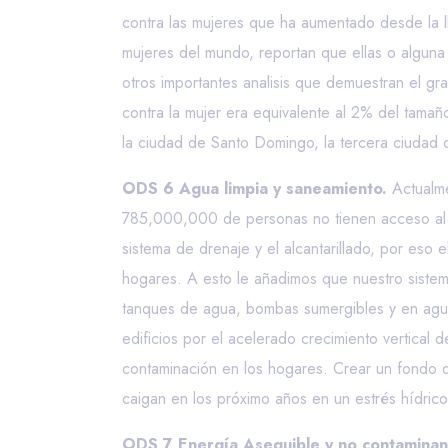
contra las mujeres que ha aumentado desde la l
mujeres del mundo, reportan que ellas o algun
otros importantes analisis que demuestran el g
contra la mujer era equivalente al 2% del tama
la ciudad de Santo Domingo, la tercera ciudad
ODS 6 Agua limpia y saneamiento.
Actualm
785,000,000 de personas no tienen acceso al ag
sistema de drenaje y el alcantarillado, por eso
hogares. A esto le añadimos que nuestro siste
tanques de agua, bombas sumergibles y en agua
edificios por el acelerado crecimiento vertical 
contaminación en los hogares. Crear un fondo 
caigan en los próximo años en un estrés hídric
ODS 7 Energía Asequible y no contaminan