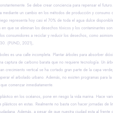
constantemente. Se debe crear conciencia para repensar el futuro
gica mediante un cambio en los métodos de producción y consumo de
riego representa hoy casi el 70% de toda el agua dulce disponibl
a en que se eliminan los desechos tóxicos y los contaminantes son 
 y los consumidores a reciclar y reducir los desechos, como asimis
030. (PUND, 2021),
rboles es una calle incompleta. Plantar árboles para absorber di
 una captura de carbono barata que no requiere tecnología. Un ár
n crecimiento vertical se ha cortado gran parte de la capa verde
uperar el arbolado urbano. Además, no existen programas para la 
 que comenzar inmediatamente.
lástico en los océanos, pone en riesgo la vida marina. Hace var
de plásticos en estas. Realmente no basta con hacer jornadas de l
a ciudadana. Además, a pesar de que nuestra ciudad esta al frente