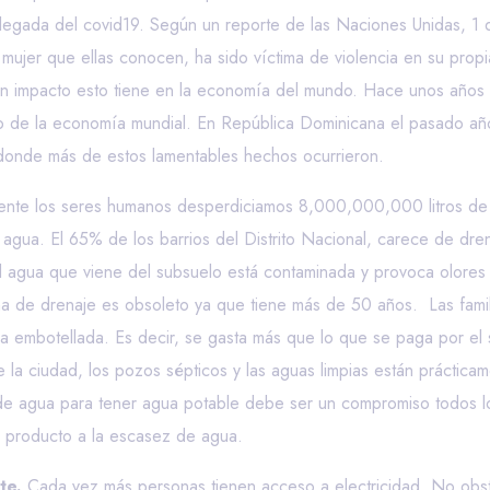
legada del covid19. Según un reporte de las Naciones Unidas, 1 d
a mujer que ellas conocen, ha sido víctima de violencia en su pr
ran impacto esto tiene en la economía del mundo. Hace unos años s
ño de la economía mundial. En República Dominicana el pasado año
 donde más de estos lamentables hechos ocurrieron.
ente los seres humanos desperdiciamos 8,000,000,000 litros de 
ua. El 65% de los barrios del Distrito Nacional, carece de drenaj
 el agua que viene del subsuelo está contaminada y provoca olores
ma de drenaje es obsoleto ya que tiene más de 50 años. Las fami
 embotellada. Es decir, se gasta más que lo que se paga por el 
de la ciudad, los pozos sépticos y las aguas limpias están práctica
de agua para tener agua potable debe ser un compromiso todos lo
o producto a la escasez de agua.
te.
Cada vez más personas tienen acceso a electricidad. No obsta