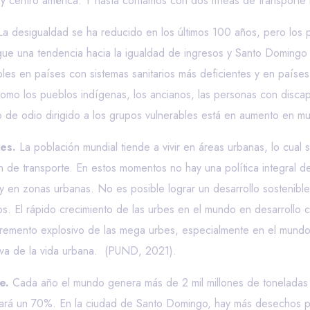
e y centro américa. Y hasta contamos con dos líneas de transporte
a desigualdad se ha reducido en los últimos 100 años, pero los p
gue una tendencia hacia la igualdad de ingresos y Santo Domingo
es en países con sistemas sanitarios más deficientes y en países 
 como los pueblos indígenas, los ancianos, las personas con disc
o de odio dirigido a los grupos vulnerables está en aumento en 
es.
La población mundial tiende a vivir en áreas urbanas, lo cual
 de transporte. En estos momentos no hay una política integral d
y en zonas urbanas. No es posible lograr un desarrollo sostenible
s. El rápido crecimiento de las urbes en el mundo en desarrollo 
remento explosivo de las mega urbes, especialmente en el mundo d
ativa de la vida urbana. (PUND, 2021).
e.
Cada año el mundo genera más de 2 mil millones de toneladas 
tará un 70%.
En la ciudad de Santo Domingo, hay más desechos p