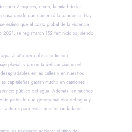
e cada 2 mujeres, o sea, la mitad de las
opia casa desde que comenzó la pandemia. Hay
e estimo que el costo global de la violencia
 2021, se registraron 152 feminicidios, siendo
agua al año pero al mismo tiempo
e pluvial, y presenta deficiencias en el
 desagradables en las calles y en nuestros
lias capitaleñas gastan mucho en camiones
servicio público del agua. Además, en muchos
mente juntos lo que genera mal olor del agua y
s actores para evitar que los ciudadanos
nte, es necesario acelerar el ritmo de