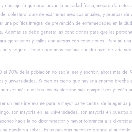
consejería que promuevan la actividad física, mejoren la nutric
 y del colesterol durante exámenes médicos anuales, y pruebas d
ear una política integral de prevención de enfermedades en la ci
. Además se debe generar las condiciones para que las personas
ara ejercitarnos y calles con aceras con condiciones. Para mí u
sano y seguro. Donde podemos cambiar nuestro nivel de vida sedenta
 el 90% de la población no sabía leer y escribir, ahora más del 9
cos y universidades. Si bien es cierto que hay una enorme brecha 
da vez más nuestros estudiantes son más competitivos y están pre
r un tema irrelevante para la mayor parte central de la agenda p
ingo, son mayoría en las universidades, son mayoría en puestos d
ciones hacia la no discriminación y mayor tolerancia a la divers
na pandemia sobra. Estas palabras hacen referencia al aumento dr