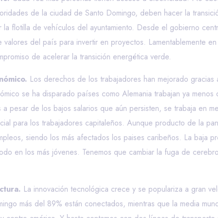
toridades de la ciudad de Santo Domingo, deben hacer la transic
 la flotilla de vehículos del ayuntamiento. Desde el gobierno cent
e valores del país para invertir en proyectos. Lamentablemente e
mpromiso de acelerar la transición energética verde.
nómico.
Los derechos de los trabajadores han mejorado gracias a 
nómico se ha disparado países como Alemania trabajan ya menos d
a pesar de los bajos salarios que aún persisten, se trabaja en m
ial para los trabajadores capitaleños. Aunque producto de la pan
os, siendo los más afectados los paises caribeños. La baja prod
todo en los más jóvenes. Tenemos que cambiar la fuga de cerebro
ctura.
La innovación tecnológica crece y se populariza a gran v
mingo más del 89% están conectados, mientras que la media mund