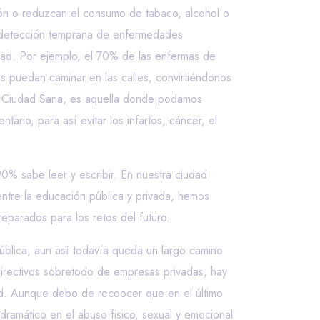
ión o reduzcan el consumo de tabaco, alcohol o
e detección temprana de enfermedades
udad. Por ejemplo, el 70% de las enfermas de
 puedan caminar en las calles, convirtiéndonos
na Ciudad Sana, es aquella donde podamos
rio, para así evitar los infartos, cáncer, el
0% sabe leer y escribir. En nuestra ciudad
entre la educación pública y privada, hemos
parados para los retos del futuro.
ública, aun así todavía queda un largo camino
irectivos sobretodo de empresas privadas, hay
idad. Aunque debo de recoocer que en el último
amático en el abuso fisico, sexual y emocional