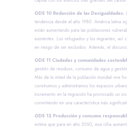
capital con los edificios más grandes del carib
ODS 10 Reducción de las Desigualdades.
L
tendencia desde el año 1980. América latina si
están aumentando para las poblaciones vulnerabl
existentes. Los refugiados y los migrantes, así
en riesgo de ser excluidos. Además, el discurs
ODS 11 Ciudades y comunidades sostenibl
gestión de residuos, consumo de agua y gestión
Más de la mitad de la población mundial vive ho
construimos y administramos los espacios urbano
incremento en la migración ha provocado un inc
convirtiendo en una característica más signific
ODS 12 Producción y consumo responsabl
estima que para en año 2050, esa cifra aumen